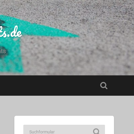
ts.de
hts