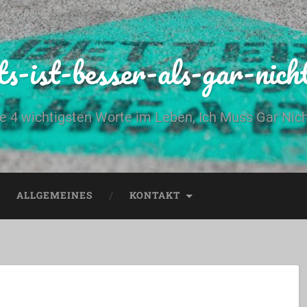
ts-ist-besser-als-gar-nich
e 4 wichtigsten Worte im Leben, Ich Muss Gar Nic
ALLGEMEINES
KONTAKT